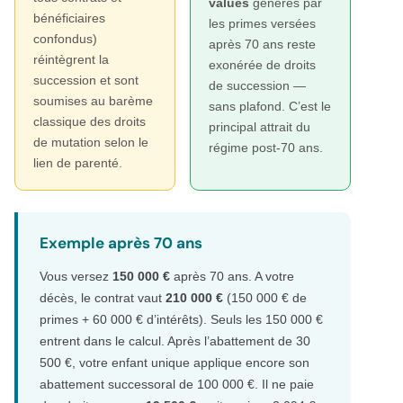
values
génères par
bénéficiaires
les primes versées
confondus)
après 70 ans reste
réintègrent la
exonérée de droits
succession et sont
de succession —
soumises au barème
sans plafond. C’est le
classique des droits
principal attrait du
de mutation selon le
régime post-70 ans.
lien de parenté.
Exemple après 70 ans
Vous versez
150 000 €
après 70 ans. A votre
décès, le contrat vaut
210 000 €
(150 000 € de
primes + 60 000 € d’intérêts). Seuls les 150 000 €
entrent dans le calcul. Après l’abattement de 30
500 €, votre enfant unique applique encore son
abattement successoral de 100 000 €. Il ne paie