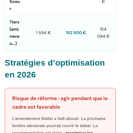
Soeu
€
r
Tiers
(ami,
154
1 594 €
152 500 €
neve
094 €
u…)
Stratégies d’optimisation
en 2026
Risque de réforme : agir pendant que le
cadre est favorable
L’amendement Mattei a failli aboutir. La prochaine
fenêtre electorale pourrait rouvrir le debat. La
recommendation est claire :
maximiser les