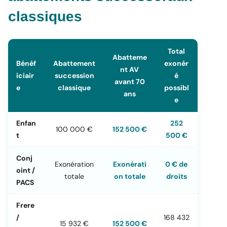
classiques
Total
Abatteme
Bénéf
Abattement
exonér
nt AV
iciair
succession
é
avant 70
e
classique
possibl
ans
e
Enfan
252
100 000 €
152 500 €
t
500 €
Conj
Exonération
Exonérati
0 € de
oint /
totale
on totale
droits
PACS
Frere
/
168 432
15 932 €
152 500 €