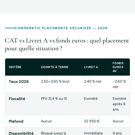
COMPARATIF PLACEMENTS SÉCURISÉS — 2026
CAT vs Livret A vs fonds euros : quel placement
pour quelle situation ?
FONDS
CRITÈRE
COMPTE À TERME
LIVRET A
EUROS
AV
Taux 2026
2,50–3,50 % brut
2,40 % net
~2,60 %
net
Fiscalité
PFU 31,4 % ou IS
Exonéré
Exonéré
après 8
ans
Plafond
Aucun
22 950 €
Aucun
Disponibilité
Bloqué jusqu’à
Immédiate
8 ans