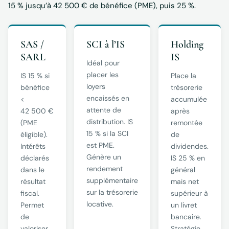
15 % jusqu’à 42 500 € de bénéfice (PME), puis 25 %.
SAS /
SCI à l’IS
Holding
SARL
IS
Idéal pour
placer les
IS 15 % si
Place la
loyers
bénéfice
trésorerie
encaissés en
<
accumulée
attente de
42 500 €
après
distribution. IS
(PME
remontée
15 % si la SCI
éligible).
de
est PME.
Intérêts
dividendes.
Génère un
déclarés
IS 25 % en
rendement
dans le
général
supplémentaire
résultat
mais net
sur la trésorerie
fiscal.
supérieur à
locative.
Permet
un livret
de
bancaire.
valoriser
Stratégie