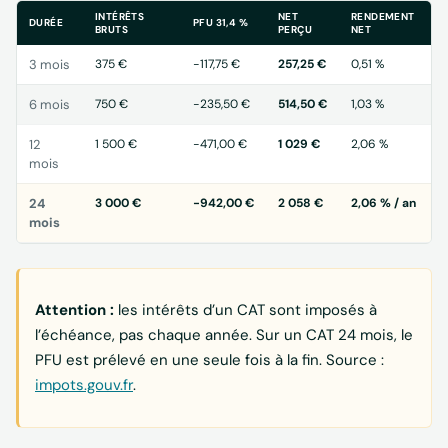
INTÉRÊTS
NET
RENDEMENT
DURÉE
PFU 31,4 %
BRUTS
PERÇU
NET
3 mois
375 €
−117,75 €
257,25 €
0,51 %
6 mois
750 €
−235,50 €
514,50 €
1,03 %
12
1 500 €
−471,00 €
1 029 €
2,06 %
mois
24
3 000 €
−942,00 €
2 058 €
2,06 % / an
mois
Attention :
les intérêts d’un CAT sont imposés à
l’échéance, pas chaque année. Sur un CAT 24 mois, le
PFU est prélevé en une seule fois à la fin. Source :
impots.gouv.fr
.