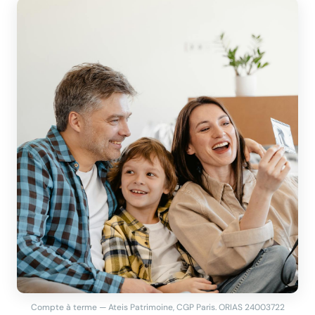
Compte à terme — Ateis Patrimoine, CGP Paris. ORIAS 24003722