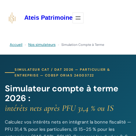
Aller
au
Ateis Patrimoine
contenu
Accueil
Nos simulateurs
»
»
Simulation Compte à Terme
SIMULATEUR CAT / DAT 2026 — PARTICULIER &
ENTREPRISE — COBSP ORIAS 24003722
Simulateur compte à terme
2026 :
intérêts nets après PFU 31,4 % ou IS
Calculez vos intérêts nets en intégrant la bonne fiscalité —
PFU 31,4 % pour les particuliers, IS 15–25 % pour les