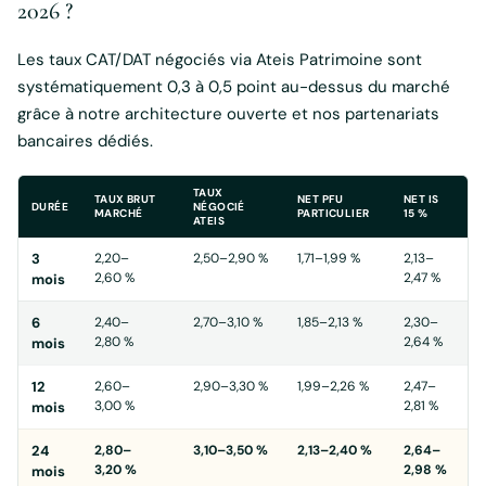
2026 ?
Les taux CAT/DAT négociés via Ateis Patrimoine sont
systématiquement 0,3 à 0,5 point au-dessus du marché
grâce à notre architecture ouverte et nos partenariats
bancaires dédiés.
TAUX
TAUX BRUT
NET PFU
NET IS
DURÉE
NÉGOCIÉ
MARCHÉ
PARTICULIER
15 %
ATEIS
3
2,20–
2,50–2,90 %
1,71–1,99 %
2,13–
2,60 %
2,47 %
mois
6
2,40–
2,70–3,10 %
1,85–2,13 %
2,30–
2,80 %
2,64 %
mois
12
2,60–
2,90–3,30 %
1,99–2,26 %
2,47–
3,00 %
2,81 %
mois
24
2,80–
3,10–3,50 %
2,13–2,40 %
2,64–
3,20 %
2,98 %
mois