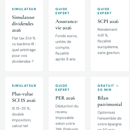
SIMULATEUR
GUIDE
GUIDE
EXPERT
EXPERT
Simulateur
Assurance-
SCPI 2026
dividendes
vie 2026
2026
Rendement
4,91 %,
Fonds euros,
Flat tax 31,4 %
fiscalité
unités de
vs barème IR :
européenne,
compte,
quel arbitrage
sans gestion.
fiscalité
pour vos
après 8 ans.
dividendes ?
SIMULATEUR
GUIDE
GRATUIT —
EXPERT
30 MIN
Plus-value
PER 2026
Bilan
SCI IS 2026
patrimonial
Déduction du
IS 15-25 %,
revenu
Optimisez
double
imposable
l’ensemble de
imposition,
selon votre
votre épargne
calcul net
TMI. Plafonds
en 30 min.