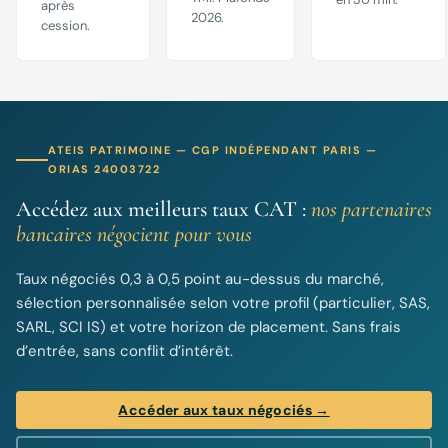
après
2026.
cession.
ATEIS PATRIMOINE — CGP INDÉPENDANT PARIS —
ORIAS 24003722
Accédez aux meilleurs taux CAT :
nos partenaires
bancaires négocient pour vous
Taux négociés 0,3 à 0,5 point au-dessus du marché,
sélection personnalisée selon votre profil (particulier, SAS,
SARL, SCI IS) et votre horizon de placement. Sans frais
d’entrée, sans conflit d’intérêt.
Accéder aux taux négociés →