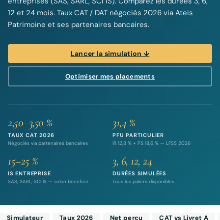
entreprises (SAS, SARL, SCI IS). Comparez les durées 3, 6,
12 et 24 mois. Taux CAT / DAT négociés 2026 via Ateis
Patrimoine et ses partenaires bancaires.
Lancer la simulation ↓
Optimiser mes placements
2,50–3,50 %
31,4 %
TAUX CAT 2026
PFU PARTICULIER
Négociés via partenaires bancaires
IR 12,8 % + PS 18,6 % — LFSS 2026
15–25 %
3, 6, 12, 24
IS ENTREPRISE
DURÉES SIMULÉES
SAS, SARL, SCI IS — selon bénéfice
Tous les paliers disponibles
Simulateur
Taux 2026
Net perçu
CAT vs Livret A