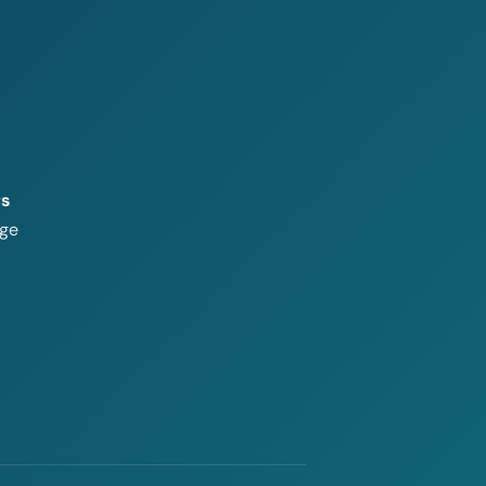
rs
age