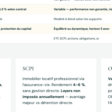
4,5 % selon contrat
Variable — performance non garantie, ri
le
Modéré à élevé selon les supports
 protection du capital
Équilibré ou dynamique, horizon 5 ans+
ETF, SCPI, actions, obligations, or
SCPI
O
Immobilier locatif professionnel via
Va
s
,
l’assurance-vie. Rendement
4–6 %
,
di
sans gestion directe.
Loyers non
po
.
imposés annuellement
— avantage
OP
majeur vs détention directe.
l’