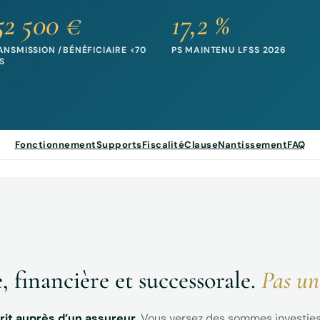
52 500 €
17,2 %
ANSMISSION /BÉNÉFICIAIRE <70
PS MAINTENU LFSS 2026
S
Fonctionnement
Supports
Fiscalité
Clause
Nantissement
FAQ
, financière et successorale.
Pas un
rit auprès d’un assureur
. Vous versez des sommes investies