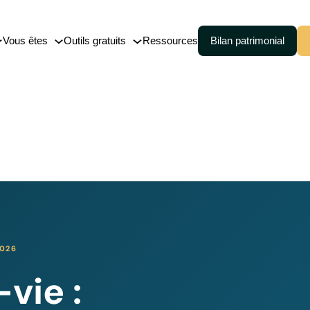
Vous êtes
Outils gratuits
Ressources
Bilan patrimonial
nce-vie
Cession (150-0 B ter)
embourgeoise
Pacte Dutreil
Transmission de patrimoine
 de capitalisation
026
vie :