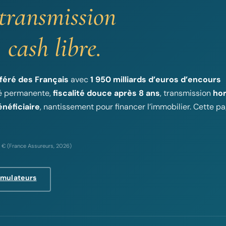
, transmission
 cash libre.
féré des Français
avec
1 950 milliards d’euros d’encours
té permanente,
fiscalité douce après 8 ans
, transmission
ho
néficiaire
, nantissement pour financer l’immobilier. Cette p
s € (France Assureurs, 2026)
imulateurs