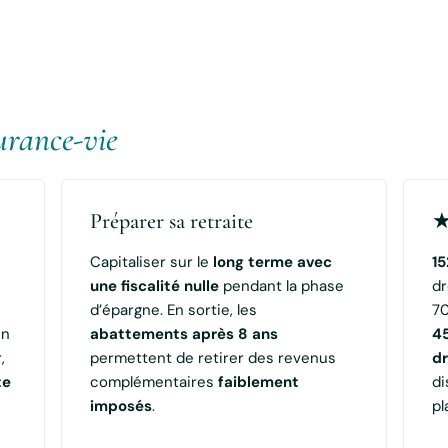
surance-vie
Préparer sa retraite
★
Capitaliser sur le
long terme avec
15
une fiscalité nulle
pendant la phase
dr
d’épargne. En sortie, les
70
un
abattements après 8 ans
4
,
permettent de retirer des revenus
dr
te
complémentaires
faiblement
di
imposés
.
pl