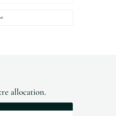
al.
tre allocation.