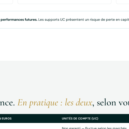
 performances futures.
Les supports UC présentent un risque de perte en capit
E
ance.
En pratique : les deux
, selon vo
N EUROS
UNITÉS DE COMPTE (UC)
Non garanti — fluctue selon les marchés