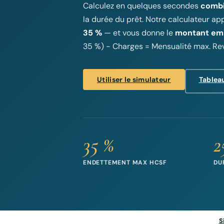
Calculez en quelques secondes
combi
la durée du prêt. Notre calculateur ap
35 %
— et vous donne le
montant emp
35 %) − Charges = Mensualité max. Rev
Utiliser le simulateur
Tableau
35 %
2
ENDETTEMENT MAX HCSF
DU
S