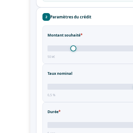
Paramètres du crédit
2
*
Montant souhaité
50 k€
Taux nominal
0,5 %
*
Durée