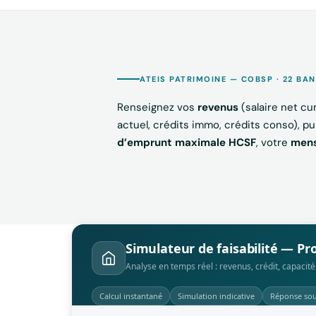
ATEIS PATRIMOINE — COBSP · 22 BA
Renseignez vos
revenus
(salaire net cu
actuel, crédits immo, crédits conso), pu
d’emprunt maximale HCSF
, votre
mens
Simulateur de faisabilité — Pr
Analyse en temps réel : revenus, crédit, capac
Calcul instantané
Simulation indicative
Réponse sou