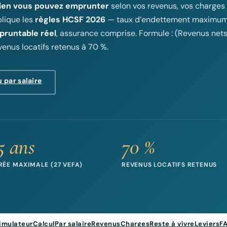
en vous pouvez emprunter
selon vos revenus, vos charges 
plique les
règles HCSF 2026
— taux d’endettement maximu
runtable réel
, assurance comprise. Formule : (Revenus nets
enus locatifs retenus à 70 %.
 par salaire
5 ans
70 %
RÉE MAXIMALE (27 VEFA)
REVENUS LOCATIFS RETENUS
imulateur
Calcul
Par salaire
Revenus
Charges
Reste à vivre
Leviers
F