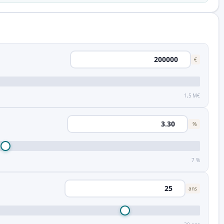
€
1,5 M€
%
7 %
ans