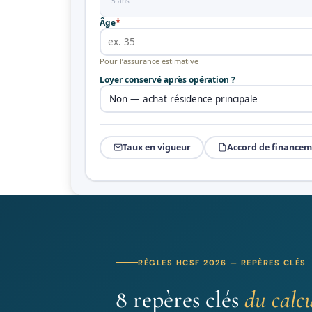
5 ans
*
Âge
Pour l’assurance estimative
Loyer conservé après opération ?
Taux en vigueur
Accord de financem
RÈGLES HCSF 2026 — REPÈRES CLÉS
8 repères clés
du calc