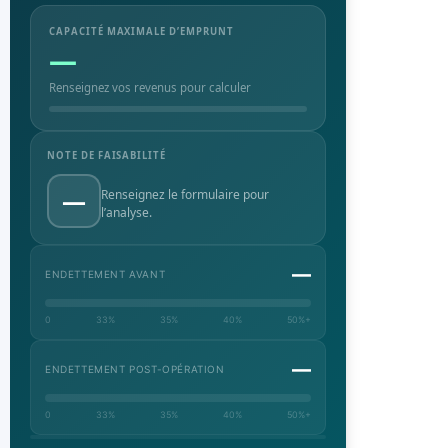
CAPACITÉ MAXIMALE D’EMPRUNT
—
Renseignez vos revenus pour calculer
NOTE DE FAISABILITÉ
—
Renseignez le formulaire pour
l’analyse.
—
ENDETTEMENT AVANT
0
33%
35%
40%
50%+
—
ENDETTEMENT POST-OPÉRATION
0
33%
35%
40%
50%+