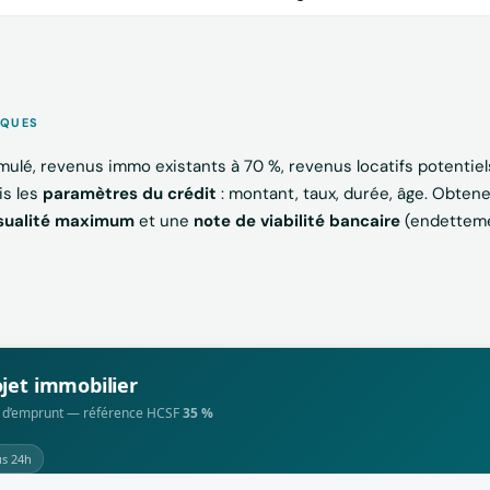
NQUES
mulé, revenus immo existants à 70 %, revenus locatifs potentiel
is les
paramètres du crédit
: montant, taux, durée, âge. Obte
ualité maximum
et une
note de viabilité bancaire
(endetteme
ojet immobilier
ité d’emprunt — référence HCSF
35 %
s 24h