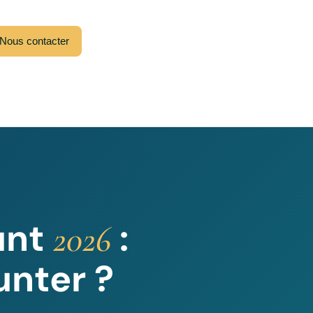
Nous contacter
unt
:
2026
nter ?