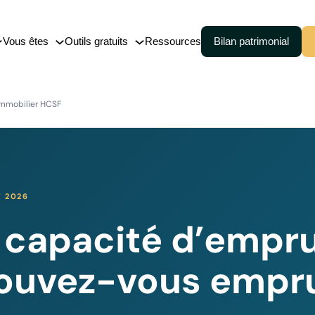
Vous êtes
Outils gratuits
Ressources
Bilan patrimonial
nce-vie
Cession (150-0 B ter)
immobilier HCSF
embourgeoise
Pacte Dutreil
Transmission de patrimoine
 de capitalisation
 2026
 capacité d’empr
ouvez-vous empru