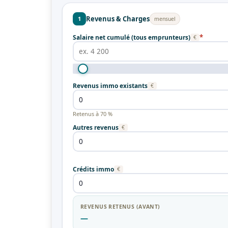
Revenus & Charges
1
mensuel
*
Salaire net cumulé (tous emprunteurs)
€
Revenus immo existants
€
Retenus à 70 %
Autres revenus
€
Crédits immo
€
REVENUS RETENUS (AVANT)
—