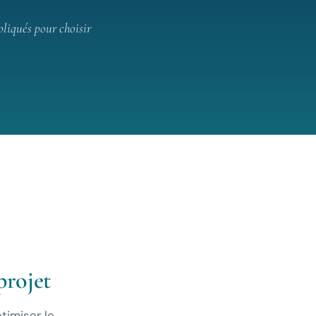
pliqués pour choisir
projet
timiser le