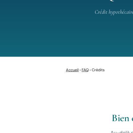
Crédit hypothécaire
Accueil
›
FAQ
› Crédits
Bien 
Au-delà d