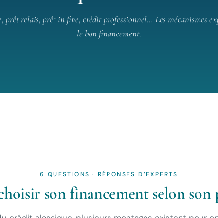
, prêt relais, prêt in fine, crédit professionnel… Les mécanismes ex
le bon financement.
6 QUESTIONS · RÉPONSES D’EXPERTS
choisir son financement selon son 
u crédit classique, plusieurs montages existent pour op