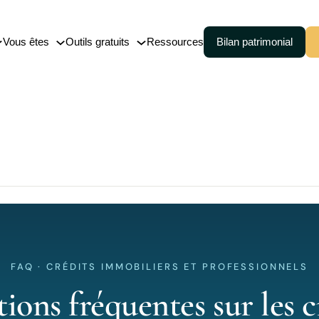
Vous êtes
Outils gratuits
Ressources
Bilan patrimonial
nce-vie
Cession (150-0 B ter)
embourgeoise
Pacte Dutreil
Transmission de patrimoine
 de capitalisation
FAQ · CRÉDITS IMMOBILIERS ET PROFESSIONNELS
ions fréquentes sur les c