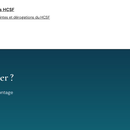
s HCSF
intes et dérogations du HCSF
er ?
ontage