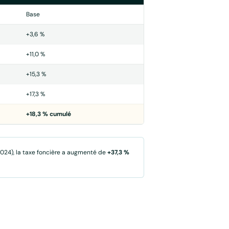
Base
+3,6 %
+11,0 %
+15,3 %
+17,3 %
+18,3 % cumulé
2024), la taxe foncière a augmenté de
+37,3 %