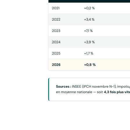
2021
+0,2 %
2022
+3,4 %
2023
+7,1 %
2024
+3,9 %
2025
+1,7 %
2026
+0,8 %
Sources :
INSEE (IPCH novembre N-1), impots.g
en moyenne nationale — soit
4,3 fois plus vit