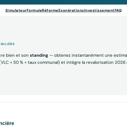
Simulateur
Formule
Réforme
Exonérations
Investissement
FAQ
BILIÈRE
re bien et son
standing
— obtenez instantanément une estimati
e (VLC × 50 % × taux communal) et intègre la revalorisation 2026 
ncière