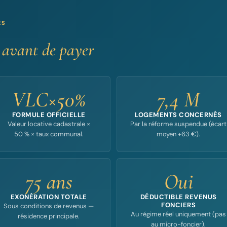
ÉS
e
avant de payer
VLC×50%
7,4 M
FORMULE OFFICIELLE
LOGEMENTS CONCERNÉS
Valeur locative cadastrale ×
Par la réforme suspendue (écart
50 % × taux communal.
moyen +63 €).
75 ans
Oui
EXONÉRATION TOTALE
DÉDUCTIBLE REVENUS
FONCIERS
Sous conditions de revenus —
Au régime réel uniquement (pas
résidence principale.
au micro-foncier).