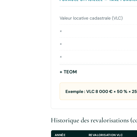
Valeur locative cadastrale (VLC)
×
×
×
+ TEOM
Exemple : VLC 8 000 € × 50 % × 2
Historique des revalorisations (c
ANNÉE
REVALORISATION VLC