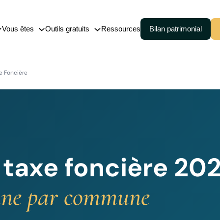
Vous êtes
Outils gratuits
Ressources
Bilan patrimonial
nce-vie
Cession (150-0 B ter)
e Foncière
embourgeoise
Pacte Dutreil
Transmission de patrimoine
 de capitalisation
 taxe foncière 202
une par commune