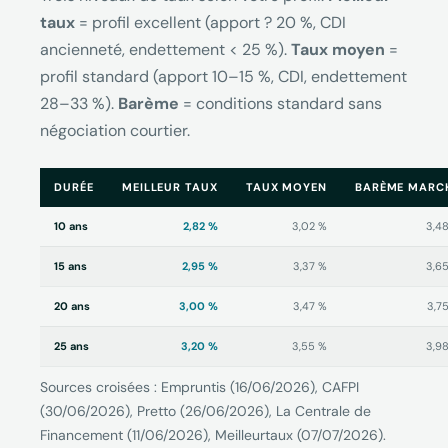
taux
= profil excellent (apport ? 20 %, CDI
ancienneté, endettement < 25 %).
Taux moyen
=
profil standard (apport 10–15 %, CDI, endettement
28–33 %).
Barème
= conditions standard sans
négociation courtier.
DURÉE
MEILLEUR TAUX
TAUX MOYEN
BARÈME MARC
10 ans
2,82 %
3,02 %
3,4
15 ans
2,95 %
3,37 %
3,6
20 ans
3,00 %
3,47 %
3,7
25 ans
3,20 %
3,55 %
3,9
Sources croisées : Empruntis (16/06/2026), CAFPI
(30/06/2026), Pretto (26/06/2026), La Centrale de
Financement (11/06/2026), Meilleurtaux (07/07/2026).