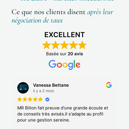
Ce que nos clients disent
après leur
négociation de taux
EXCELLENT
Basée sur
20 avis
Bella L
il y a 3 mois
de écoute et
We had a very positive experience. Boris
 au profil
assisted us was highly professional and
clearly very knowledgeable. He took the t
to explain everything with great patience,