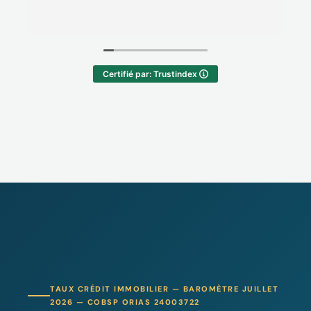
making sure we fully understood each poi
Lire la suite
without ever feeling rushed. What stood o
most was his data-driven approach — the
presentation was well-prepared, insightful
and thoughtfully tailored to our specific n
Certifié par: Trustindex
and requests. This made the entire proce
both efficient and reassuring. Highly
recommended.
TAUX CRÉDIT IMMOBILIER — BAROMÈTRE JUILLET
2026 — COBSP ORIAS 24003722