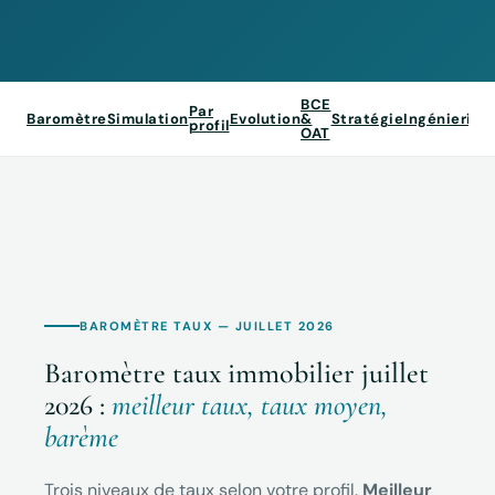
BCE
Par
Baromètre
Simulation
Evolution
&
Stratégie
Ingénierie
S
profil
OAT
BAROMÈTRE TAUX — JUILLET 2026
Baromètre taux immobilier juillet
2026 :
meilleur taux, taux moyen,
barème
Trois niveaux de taux selon votre profil.
Meilleur