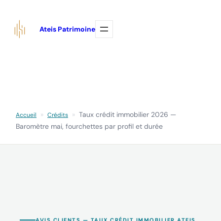
Aller
au
Ateis Patrimoine
contenu
»
»
Taux crédit immobilier 2026 —
Accueil
Crédits
Baromètre mai, fourchettes par profil et durée
AVIS CLIENTS — TAUX CRÉDIT IMMOBILIER ATEIS