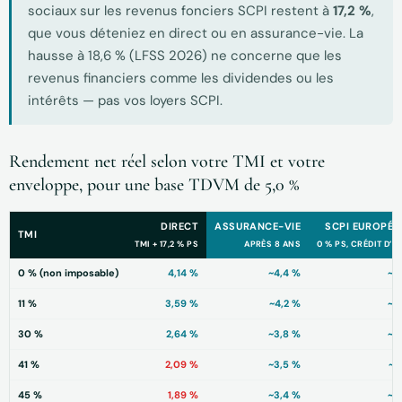
sociaux sur les revenus fonciers SCPI restent à
17,2 %
,
que vous déteniez en direct ou en assurance-vie. La
hausse à 18,6 % (LFSS 2026) ne concerne que les
revenus financiers comme les dividendes ou les
intérêts — pas vos loyers SCPI.
Rendement net réel selon votre TMI et votre
enveloppe, pour une base TDVM de 5,0 %
DIRECT
ASSURANCE-VIE
SCPI EUROPÉE
TMI
TMI + 17,2 % PS
APRÈS 8 ANS
0 % PS, CRÉDIT D’I
0 % (non imposable)
4,14 %
~4,4 %
~4
11 %
3,59 %
~4,2 %
~4
30 %
2,64 %
~3,8 %
~3
41 %
2,09 %
~3,5 %
~3
45 %
1,89 %
~3,4 %
~3