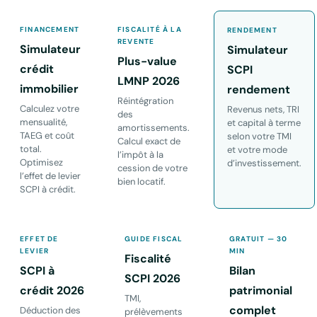
FINANCEMENT
FISCALITÉ À LA
RENDEMENT
REVENTE
Simulateur
Simulateur
Plus-value
crédit
SCPI
LMNP 2026
immobilier
rendement
Réintégration
Calculez votre
Revenus nets, TRI
des
mensualité,
et capital à terme
amortissements.
TAEG et coût
selon votre TMI
Calcul exact de
total.
et votre mode
l’impôt à la
Optimisez
d’investissement.
cession de votre
l’effet de levier
bien locatif.
SCPI à crédit.
EFFET DE
GUIDE FISCAL
GRATUIT — 30
LEVIER
MIN
Fiscalité
SCPI à
Bilan
SCPI 2026
crédit 2026
patrimonial
TMI,
complet
Déduction des
prélèvements