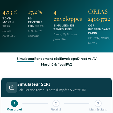
4,73 %
17,2 %
4
ORIAS
enveloppes
24003722
TDVM
PS
MOYEN
REVENUS
SIMULÉES EN
CGP
2025
FONCIERS
TEMPS RÉEL
INDÉPENDANT
Source
LFSS 2026
PARIS
Direct, AV, EU, nue-
ASPIM/IEIF
confirmé
CIF, COA, COBSP,
propriété
Carte T
Simulateur
Rendement réel
Enveloppe
Direct vs AV
Marché & fiscal
FAQ
Simulateur SCPI
Calculez vos revenus nets d’impôts & votre TRI
1
2
3
Mon projet
Fiscalité
Mes résultats