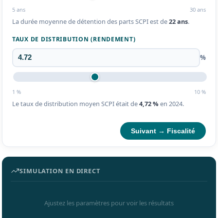
5 ans
30 ans
La durée moyenne de détention des parts SCPI est de
22 ans
.
TAUX DE DISTRIBUTION (RENDEMENT)
%
1 %
10 %
Le taux de distribution moyen SCPI était de
4,72 %
en 2024.
Suivant → Fiscalité
SIMULATION EN DIRECT
Ajustez les paramètres pour voir les résultats