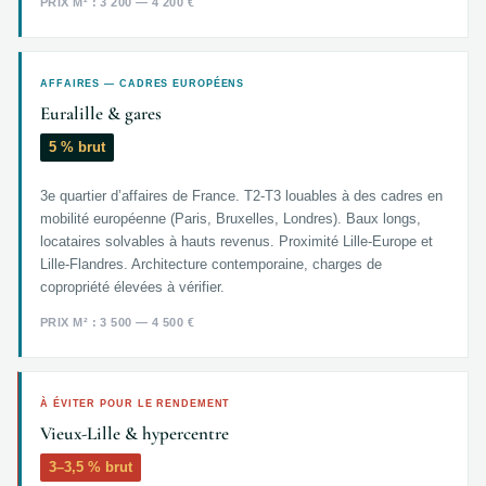
PRIX M² : 3 200 — 4 200 €
AFFAIRES — CADRES EUROPÉENS
Euralille & gares
5 % brut
3e quartier d’affaires de France. T2-T3 louables à des cadres en
mobilité européenne (Paris, Bruxelles, Londres). Baux longs,
locataires solvables à hauts revenus. Proximité Lille-Europe et
Lille-Flandres. Architecture contemporaine, charges de
copropriété élevées à vérifier.
PRIX M² : 3 500 — 4 500 €
À ÉVITER POUR LE RENDEMENT
Vieux-Lille & hypercentre
3–3,5 % brut