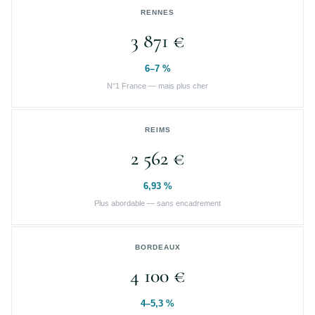
RENNES
3 871 €
6–7 %
N°1 France — mais plus cher
REIMS
2 562 €
6,93 %
Plus abordable — sans encadrement
BORDEAUX
4 100 €
4–5,3 %