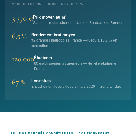
MARCHÉ LILLOIS — DONNÉES AVRIL 2026
3 370 €
Prix moyen au m²
Stable — moins cher que Nantes, Bordeaux et Rennes
6,5 %
Rendement brut moyen
#2 grandes métropoles France — jusqu’à 10,2 % en
colocation
120 000
Étudiants
80 établissements supérieurs — 4e ville étudiante
France
67 %
Locataires
Encadrement loyers depuis mars 2020 — zone tendue
LILLE VS MARCHÉS COMPÉTITEURS — POSITIONNEMENT