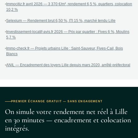
Immocitiz.fr avril 2026 — 3 370 €/m², rendement 6,5 %, quartiers, colocation
10,2 %
Selexium — Rendement brut 6,50 %, ITI 15 %, marché tendu Lille
Investissement-locatif-avis.fr 2026 — Prix par quartier : Fives 6 %, Moulins
5,7 %
Immo-check.fr — Projets urbains Lille : Saint-Sauveur, Fives-Cail, Bois
Blancs
ANIL — Encadrement des loyers Lille depuis mars 2020, arrêté préfectoral
PREMIER ÉCHANGE GRATUIT — SANS ENGAGEMENT
On simule votre rendement net réel à Lille
en 30 minutes — encadrement et colocation
intégrés.