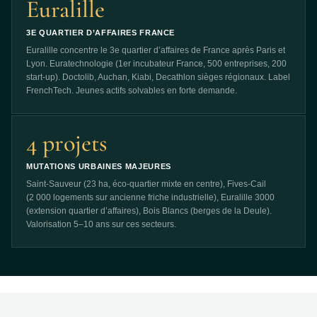
Euralille
3E QUARTIER D’AFFAIRES FRANCE
Euralille concentre le 3e quartier d’affaires de France après Paris et
Lyon. Euratechnologie (1er incubateur France, 500 entreprises, 200
start-up). Doctolib, Auchan, Kiabi, Decathlon sièges régionaux. Label
FrenchTech. Jeunes actifs solvables en forte demande.
4 projets
MUTATIONS URBAINES MAJEURES
Saint-Sauveur (23 ha, éco-quartier mixte en centre), Fives-Cail
(2 000 logements sur ancienne friche industrielle), Euralille 3000
(extension quartier d’affaires), Bois Blancs (berges de la Deule).
Valorisation 5–10 ans sur ces secteurs.