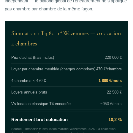
indépendant — le plafond global de l’encadrement ne s’applique
pas chambre par chambre de la même façon.
Simulation : T4 80 m² Wazemmes — colocation
4 chambres
Prix d’achat (frais inclus)
220 000 €
Loyer par chambre meublée (charges comprises)
470 €/chambre
4 chambres × 470 €
1 880 €/mois
Loyers annuels bruts
22 560 €
Vs location classique T4 encadrée
~950 €/mois
Rendement brut colocation
10,2 %
Source : Immocitiz.fr, simulation marché Wazemmes 2026. La colocation