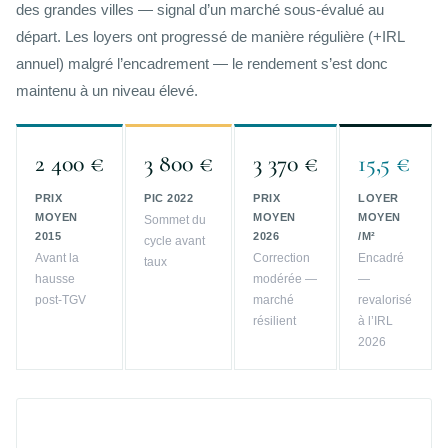
des grandes villes — signal d’un marché sous-évalué au
départ. Les loyers ont progressé de manière régulière (+IRL
annuel) malgré l’encadrement — le rendement s’est donc
maintenu à un niveau élevé.
2 400 €
3 800 €
3 370 €
15,5 €
PRIX
PIC 2022
PRIX
LOYER
MOYEN
MOYEN
MOYEN
Sommet du
2015
2026
/M²
cycle avant
Avant la
Correction
Encadré
taux
hausse
modérée —
—
post-TGV
marché
revalorisé
résilient
à l’IRL
2026