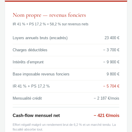
Nom propre — revenus fonciers
IR 41 % + PS 17,2 % = 58,2 % sur revenus nets
Loyers annuels bruts (encadrés)
23 400 €
Charges déductibles
− 3 700 €
Intérêts d’emprunt
− 9 900 €
Base imposable revenus fonciers
9 800 €
IR 41 % + PS 17,2 %
− 5 704 €
Mensualité crédit
− 2 187 €/mois
Cash-flow mensuel net
− 421 €/mois
Effort négatif malgré un rendement brut de 6,2 % et un marché tendu. La
fiscalité absorbe tout.