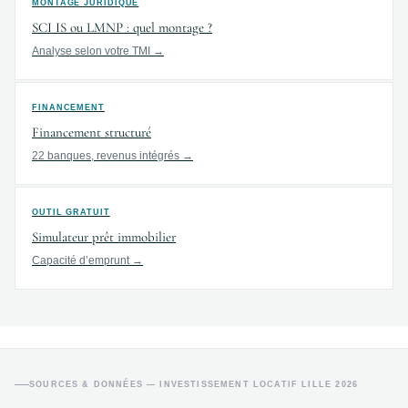
MONTAGE JURIDIQUE
SCI IS ou LMNP : quel montage ?
Analyse selon votre TMI →
FINANCEMENT
Financement structuré
22 banques, revenus intégrés →
OUTIL GRATUIT
Simulateur prêt immobilier
Capacité d’emprunt →
SOURCES & DONNÉES — INVESTISSEMENT LOCATIF LILLE 2026