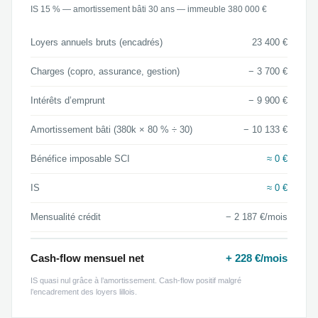
IS 15 % — amortissement bâti 30 ans — immeuble 380 000 €
Loyers annuels bruts (encadrés)
23 400 €
Charges (copro, assurance, gestion)
− 3 700 €
Intérêts d’emprunt
− 9 900 €
Amortissement bâti (380k × 80 % ÷ 30)
− 10 133 €
Bénéfice imposable SCI
≈ 0 €
IS
≈ 0 €
Mensualité crédit
− 2 187 €/mois
Cash-flow mensuel net
+ 228 €/mois
IS quasi nul grâce à l’amortissement. Cash-flow positif malgré
l’encadrement des loyers lillois.