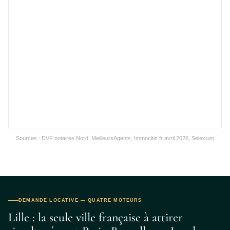
Sources : DVF notaires Nord, MeilleursAgents, Immocitiz.fr avril 2026, Selexium
DEMANDE LOCATIVE — QUATRE MOTEURS
Lille : la seule ville française à attirer