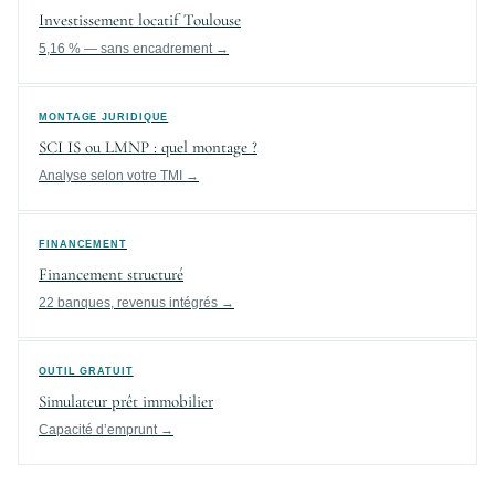
Investissement locatif Toulouse
5,16 % — sans encadrement →
MONTAGE JURIDIQUE
SCI IS ou LMNP : quel montage ?
Analyse selon votre TMI →
FINANCEMENT
Financement structuré
22 banques, revenus intégrés →
OUTIL GRATUIT
Simulateur prêt immobilier
Capacité d’emprunt →