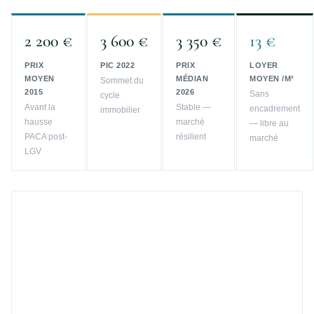
2 200 €
3 600 €
3 350 €
13 €
PRIX
PIC 2022
PRIX
LOYER
MOYEN
MÉDIAN
MOYEN /M²
Sommet du
2015
2026
Sans
cycle
Avant la
Stable —
encadrement
immobilier
hausse
marché
— libre au
PACA post-
résilient
marché
LGV