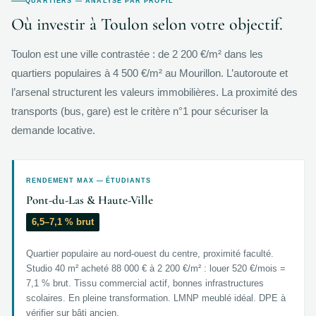
QUARTIERS — ANALYSE PAR PROFIL
Où investir à Toulon selon votre objectif.
Toulon est une ville contrastée : de 2 200 €/m² dans les
quartiers populaires à 4 500 €/m² au Mourillon. L’autoroute et
l’arsenal structurent les valeurs immobilières. La proximité des
transports (bus, gare) est le critère n°1 pour sécuriser la
demande locative.
RENDEMENT MAX — ÉTUDIANTS
Pont-du-Las & Haute-Ville
6,5–7,1 % brut
Quartier populaire au nord-ouest du centre, proximité faculté.
Studio 40 m² acheté 88 000 € à 2 200 €/m² : louer 520 €/mois =
7,1 % brut. Tissu commercial actif, bonnes infrastructures
scolaires. En pleine transformation. LMNP meublé idéal. DPE à
vérifier sur bâti ancien.