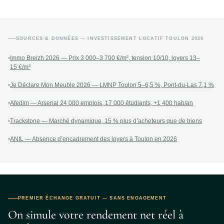
SOURCES & DONNÉES — INVESTISSEMENT LOCATIF TOULON 2026
Immo Breizh 2026 — Prix 3 000–3 700 €/m², tension 10/10, loyers 13–
15 €/m²
Je Déclare Mon Meuble 2026 — LMNP Toulon 5–6,5 %, Pont-du-Las 7,1 %
Afedim — Arsenal 24 000 emplois, 17 000 étudiants, +1 400 hab/an
Trackstone — Marché dynamique, 15 % plus d’acheteurs que de biens
ANIL — Absence d’encadrement des loyers à Toulon en 2026
PREMIER ÉCHANGE GRATUIT — SANS ENGAGEMENT
On simule votre rendement net réel à