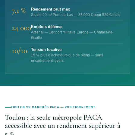
7,1 %
Rendement brut max
Studio 40 m² Pont-du-Las — 88 000 € pour 520 €/mois
24 000
Emplois défense
Arsenal — 1er port militaire Europe — Charles-de-
Gaulle
10/10
Tension locative
15 % plus d’acheteurs que de biens — sans
encadrement loyers
TOULON VS MARCHÉS PACA — POSITIONNEMENT
Toulon : la seule métropole PACA
accessible avec un rendement supérieur à
5 %.