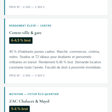
PRIX M² : 2 000 — 2 500 €
RENDEMENT ÉLEVÉ — CENTRE
Centre-ville & gare
6–6,5 % brut
45 % d’habitants jeunes cadres. Marché, commerces, cinéma,
métro. Studios et T2 idéaux pour étudiants et personnels
militaires en transit. Rendement 6,46 % brut. Demande locative
constante toute l’année. Faculté de droit à proximité immédiate.
PRIX M² : 2 800 — 3 500 €
MUTATION — FUTUR ÉCO-QUARTIER
ZAC Chalucet & Mayol
5–6 % brut