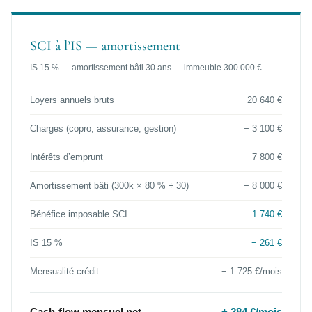
SCI à l’IS — amortissement
IS 15 % — amortissement bâti 30 ans — immeuble 300 000 €
Loyers annuels bruts
20 640 €
Charges (copro, assurance, gestion)
− 3 100 €
Intérêts d’emprunt
− 7 800 €
Amortissement bâti (300k × 80 % ÷ 30)
− 8 000 €
Bénéfice imposable SCI
1 740 €
IS 15 %
− 261 €
Mensualité crédit
− 1 725 €/mois
Cash-flow mensuel net
+ 284 €/mois