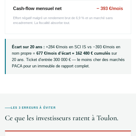
Cash-flow mensuel net
− 393 €/mois
Effort négatif malgré un rendement brut de 6,9 % et un marché sans
encadrement. La fiscalité absorbe tout.
Écart sur 20 ans :
+284 €/mois en SCI IS vs −393 €/mois en
nom propre =
677 €/mois d’écart = 162 480 € cumulés
sur
20 ans. Ticket d’entrée 300 000 € — le moins cher des marchés
PACA pour un immeuble de rapport complet.
LES 3 ERREURS À ÉVITER
Ce que les investisseurs ratent à Toulon.