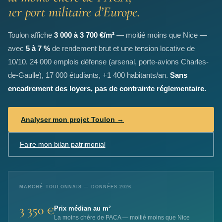
1er port militaire d’Europe.
Toulon affiche
3 000 à 3 700 €/m²
— moitié moins que Nice —
avec
5 à 7 %
de rendement brut et une tension locative de
10/10. 24 000 emplois défense (arsenal, porte-avions Charles-
de-Gaulle), 17 000 étudiants, +1 400 habitants/an.
Sans
encadrement des loyers, pas de contrainte réglementaire.
Analyser mon projet Toulon →
Faire mon bilan patrimonial
MARCHÉ TOULONNAIS — DONNÉES 2026
3 350 €
Prix médian au m²
La moins chère de PACA — moitié moins que Nice