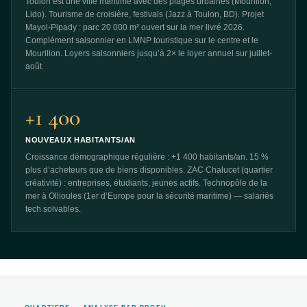
Toulon est une ville maritime avec des plages urbaines (Mourillon,
Lido). Tourisme de croisière, festivals (Jazz à Toulon, BD). Projet
Mayol-Pipady : parc 20 000 m² ouvert sur la mer livré 2026.
Complément saisonnier en LMNP touristique sur le centre et le
Mourillon. Loyers saisonniers jusqu’à 2× le loyer annuel sur juillet-
août.
+1 400
NOUVEAUX HABITANTS/AN
Croissance démographique régulière : +1 400 habitants/an. 15 %
plus d’acheteurs que de biens disponibles. ZAC Chalucet (quartier
créativité) : entreprises, étudiants, jeunes actifs. Technopôle de la
mer à Ollioules (1er d’Europe pour la sécurité maritime) — salariés
tech solvables.