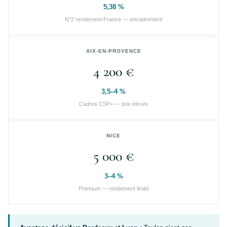
5,38 %
N°2 rendement France — encadrement
AIX-EN-PROVENCE
4 200 €
3,5–4 %
Cadres CSP+ — prix élevés
NICE
5 000 €
3–4 %
Premium — rendement limité