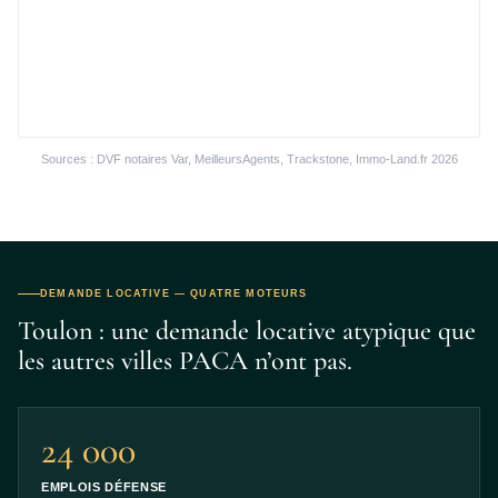
Sources : DVF notaires Var, MeilleursAgents, Trackstone, Immo-Land.fr 2026
DEMANDE LOCATIVE — QUATRE MOTEURS
Toulon : une demande locative atypique que
les autres villes PACA n’ont pas.
24 000
EMPLOIS DÉFENSE