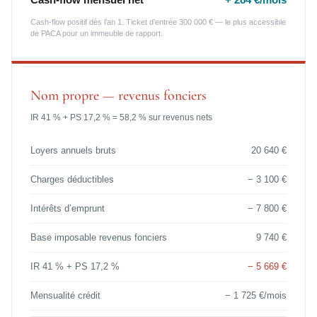
Cash-flow positif dès l’an 1. Ticket d’entrée 300 000 € — le plus accessible
de PACA pour un immeuble de rapport.
Nom propre — revenus fonciers
IR 41 % + PS 17,2 % = 58,2 % sur revenus nets
Loyers annuels bruts
20 640 €
Charges déductibles
− 3 100 €
Intérêts d’emprunt
− 7 800 €
Base imposable revenus fonciers
9 740 €
IR 41 % + PS 17,2 %
− 5 669 €
Mensualité crédit
− 1 725 €/mois