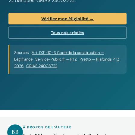
22 banques. ORIAS 24003722.
Vérifier mon éligibilité →
Tous nos crédits
Sources :
Art. D31-10-3 Code de la construction —
Légifrance
·
Service-Public.fr — PTZ
·
Pretto — Plafonds PTZ
2026
·
ORIAS 24003722
À PROPOS DE L’AUTEUR
BB