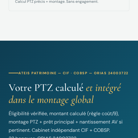
Calcul PTZ précis + montage. Sans engagement.
ATEIS PATRIMOINE — CIF · COBSP — ORIAS 24003722
Votre PTZ calculé
et intégré
dans le montage global
Éligibilité vérifiée, montant calculé (règle coût/9),
montage PTZ + prêt principal + nantissement AV si
pertinent. Cabinet indépendant CIF + COBSP.