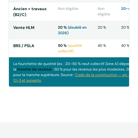
Ancien + travaux
Non éligible
Non
20–40 %
éligible
(B2/C)
Vente HLM
20 %
(doublé en
20 %
20 %
2026)
BRS / PSLA
50 %
(quotité
40 %
40 %
collectif)
La fourchette de quotité (ex. : 20–50 % neuf collectif Zone A) dépend d
la
tranche de revenus
: 50 % pour les revenus les plus modestes, 20 %
pour la tranche supérieure. Source :
Code de la construction — art. D31-
10-3 et suivants