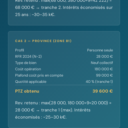
Rev. retenu : max(68 000, 380 000÷9=42 222) =
68 000 € → tranche 2. Intérêts économisés sur
25 ans : ~30–35 k€.
CAS 2 — PROVINCE (ZONE B1)
Profil
Personne seule
RFR 2024 (N-2)
28 000 €
Type de bien
Neuf collectif
Coût opération
180 000 €
Plafond coût pris en compte
99 000 €
Quotité applicable
40 % (tranche 1)
PTZ obtenu
39 600 €
Rev. retenu : max(28 000, 180 000÷9=20 000) =
28 000 € → tranche 1 (max). Intérêts
économisés : ~25–30 k€.