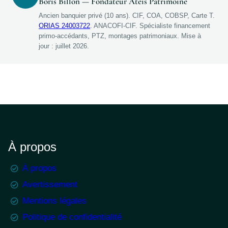
Boris Billon — Fondateur Ateis Patrimoine
Ancien banquier privé (10 ans). CIF, COA, COBSP, Carte T.
ORIAS 24003722
. ANACOFI-CIF. Spécialiste financement
primo-accédants, PTZ, montages patrimoniaux.
Mise à
jour : juillet 2026
.
À propos
À propos
Avertissement
Mentions légales
Politique de confidentialité