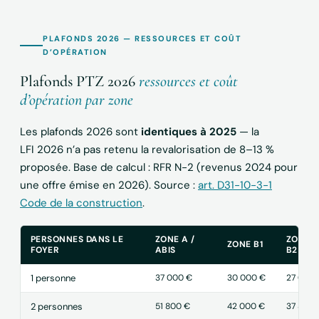
PLAFONDS 2026 — RESSOURCES ET COÛT
D’OPÉRATION
Plafonds PTZ 2026
ressources et coût
d’opération par zone
Les plafonds 2026 sont
identiques à 2025
— la
LFI 2026 n’a pas retenu la revalorisation de 8–13 %
proposée. Base de calcul : RFR N-2 (revenus 2024 pour
une offre émise en 2026). Source :
art. D31-10-3-1
Code de la construction
.
PERSONNES DANS LE
ZONE A /
ZONE
ZONE B1
FOYER
ABIS
B2 / C
1 personne
37 000 €
30 000 €
27 000 
2 personnes
51 800 €
42 000 €
37 800 