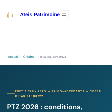
Aller
au
Ateis Patrimoine
contenu
Accueil
Crédits
»
»
Prêt à Taux Zéro (PTZ)
PRÊT À TAUX ZÉRO — PRIMO-ACCÉDANTS — COBSP
ORIAS 24003722
PTZ 2026 : conditions,