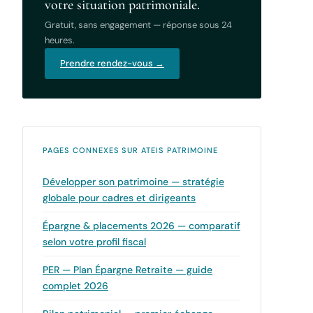
votre situation patrimoniale.
Gratuit, sans engagement — réponse sous 24
heures.
Prendre rendez-vous →
PAGES CONNEXES SUR ATEIS PATRIMOINE
Développer son patrimoine — stratégie
globale pour cadres et dirigeants
Épargne & placements 2026 — comparatif
selon votre profil fiscal
PER — Plan Épargne Retraite — guide
complet 2026