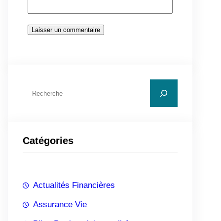
R
e
c
h
Catégories
e
r
c
Actualités Financières
h
e
Assurance Vie
r