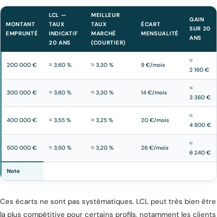
LCL —
MEILLEUR
GAIN
MONTANT
TAUX
TAUX
ÉCART
SUR 20
EMPRUNTÉ
INDICATIF
MARCHÉ
MENSUALITÉ
ANS
20 ANS
(COURTIER)
≈
200 000 €
≈ 3,60 %
≈ 3,30 %
9 €/mois
2 160 €
≈
300 000 €
≈ 3,60 %
≈ 3,30 %
14 €/mois
3 360 €
≈
400 000 €
≈ 3,55 %
≈ 3,25 %
20 €/mois
4 800 €
≈
500 000 €
≈ 3,50 %
≈ 3,20 %
26 €/mois
6 240 €
Note
Ces écarts ne sont pas systématiques. LCL peut très bien être
la plus compétitive pour certains profils, notamment les clients