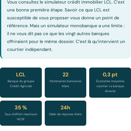
Vous consultez le simulateur crédit immobilier LCL. C’est
une bonne première étape. Savoir ce que LCL est
susceptible de vous proposer vous donne un point de
référence. Mais un simulateur monobanque a une limite :
il ne vous dit pas ce que les vingt autres banques
offriraient pour le même dossier. C’est là qu’intervient un
courtier indépendant.
LCL
22
0,3 pt
Banque du groupe
Partenaires bancaires
Économie moyenne
Crédit Agricole
Ateis
courtier vs banque
directe
35 %
24h
Taux d’effort maximum
Délai de réponse Ateis
HCSF