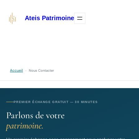
Aller
au
Ateis Patrimoine
contenu
Accueil
»
Nous Contacter
PREMIER ÉCHANGE GRATUIT — 30 MINUTES
Parlons de votre
patrimoine.