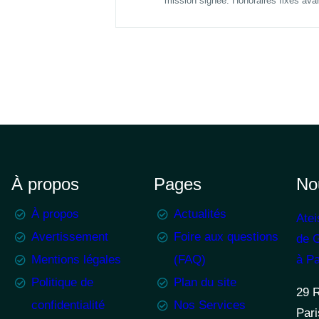
mission signée. Honoraires fixés avan
À propos
Pages
No
À propos
Actualités
Atei
Avertissement
Foire aux questions
de G
Mentions légales
(FAQ)
à Pa
Politique de
Plan du site
29 
confidentialité
Nos Services
Pari