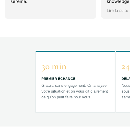
sereine.
knowledgea
explain eve
Lire la suite
making sur
point witho
What stood
driven app
was well-pr
thoughtfull
needs and 
entire proc
reassuring
30 min
24
PREMIER ÉCHANGE
DÉLA
Gratuit, sans engagement. On analyse
Nous
votre situation et on vous dit clairement
sous
ce qu’on peut faire pour vous.
same