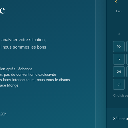
‹
e
Lun
3
nalyser votre situation,
10
ire si nous sommes les bons
17
ion après l’échange
24
r, pas de convention d’exclusivité
 bons interlocuteurs, nous vous le disons
31
Place Monge
Choisisse
–20h
Sélecti