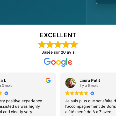
EXCELLENT
Basée sur
20 avis
la L
Laura Petit
 a 3 mois
il y a 6 mois
ry positive experience.
Je suis plus que satisfaite 
assisted us was highly
l'accompagnement de Boris.
l and clearly very
a été mené de A à Z avec