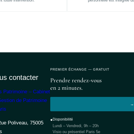
t toute intervention.
personnelle est intégrée da
PREMIER ÉCHANGE — GRATUIT
us contacter
Prendre rendez-vous
en 2 minutes.
s Patrimoine – Cabinet
estion de Patrimoine
→ 
ris
●
Disponibilité
Rue Poliveau, 75005
Lundi – Vendredi, 9h – 20h
s
Visio ou présentiel Paris 5e