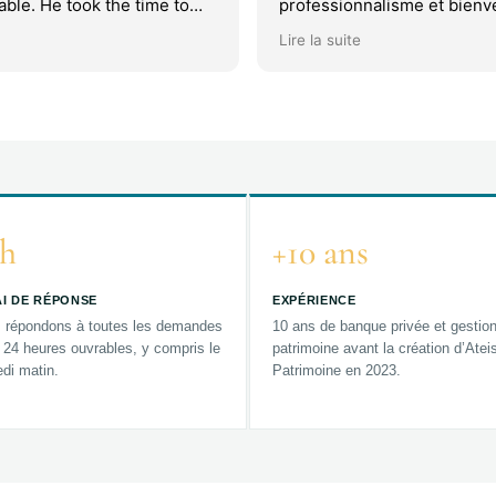
ble. He took the time to
professionnalisme et bienve
rything with great patience,
suis ravie !
Lire la suite
e we fully understood each
ut ever feeling rushed.
 out most was his data-
roach — the presentation
epared, insightful, and
y tailored to our specific
requests. This made the
ess both efficient and
. Highly recommended.
h
+10 ans
I DE RÉPONSE
EXPÉRIENCE
 répondons à toutes les demandes
10 ans de banque privée et gestio
 24 heures ouvrables, y compris le
patrimoine avant la création d’Atei
di matin.
Patrimoine en 2023.