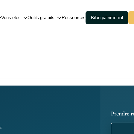
Vous êtes
Outils gratuits
Ressources
Bilan patrimonial
nce-vie
Cession (150-0 B ter)
embourgeoise
Pacte Dutreil
Transmission de patrimoine
 de capitalisation
Prendre r
ES