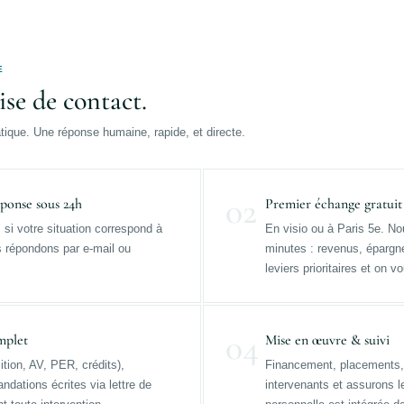
E
ise de contact.
ique. Une réponse humaine, rapide, et directe.
02
ponse sous 24h
Premier échange gratuit
si votre situation correspond à
En visio ou à Paris 5e. No
us répondons par e-mail ou
minutes : revenus, épargne
leviers prioritaires et on 
04
mplet
Mise en œuvre & suivi
tion, AV, PER, crédits),
Financement, placements, 
dations écrites via lettre de
intervenants et assurons l