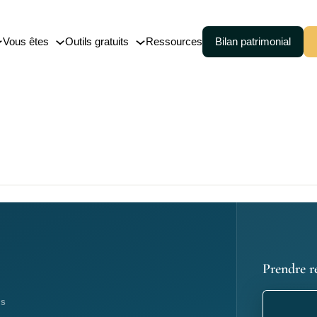
Vous êtes
Outils gratuits
Ressources
Bilan patrimonial
nce-vie
Cession (150-0 B ter)
embourgeoise
Pacte Dutreil
Transmission de patrimoine
 de capitalisation
Prendre r
ES