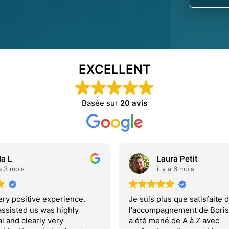
EXCELLENT
Basée sur
20 avis
la L
Laura Petit
 a 3 mois
il y a 6 mois
ry positive experience.
Je suis plus que satisfaite 
assisted us was highly
l'accompagnement de Boris.
l and clearly very
a été mené de A à Z avec