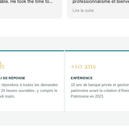
ble. He took the time to
professionnalisme et bienve
rything with great patience,
suis ravie !
Lire la suite
e we fully understood each
ut ever feeling rushed.
 out most was his data-
roach — the presentation
epared, insightful, and
y tailored to our specific
requests. This made the
ess both efficient and
. Highly recommended.
h
+10 ans
I DE RÉPONSE
EXPÉRIENCE
 répondons à toutes les demandes
10 ans de banque privée et gestio
 24 heures ouvrables, y compris le
patrimoine avant la création d’Atei
di matin.
Patrimoine en 2023.