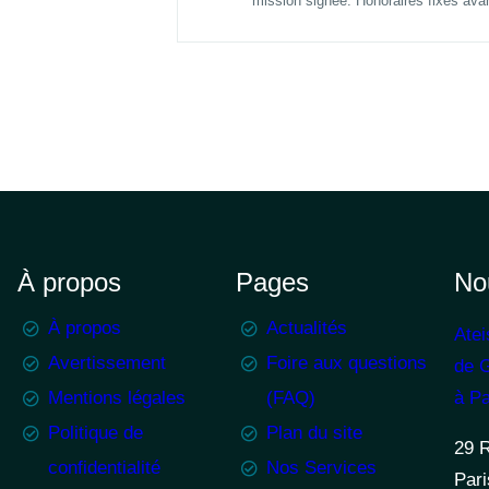
mission signée. Honoraires fixés avan
À propos
Pages
No
À propos
Actualités
Atei
Avertissement
Foire aux questions
de G
Mentions légales
(FAQ)
à Pa
Politique de
Plan du site
29 
confidentialité
Nos Services
Pari