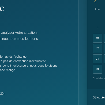
‹
e
Lun
3
nalyser votre situation,
10
ire si nous sommes les bons
17
ion après l’échange
24
r, pas de convention d’exclusivité
 bons interlocuteurs, nous vous le disons
31
Place Monge
Choisisse
–20h
Sélecti