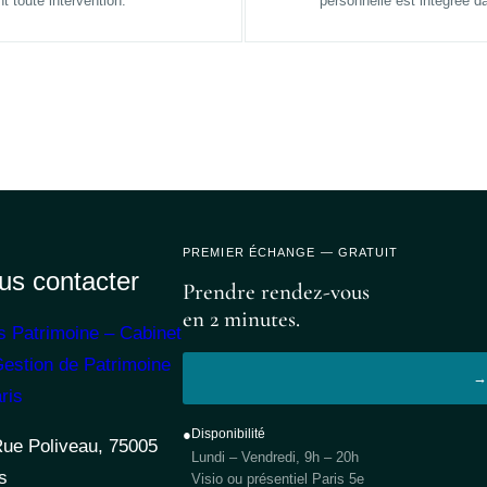
t toute intervention.
personnelle est intégrée da
PREMIER ÉCHANGE — GRATUIT
us contacter
Prendre rendez-vous
en 2 minutes.
s Patrimoine – Cabinet
estion de Patrimoine
→ 
ris
●
Disponibilité
Rue Poliveau, 75005
Lundi – Vendredi, 9h – 20h
s
Visio ou présentiel Paris 5e