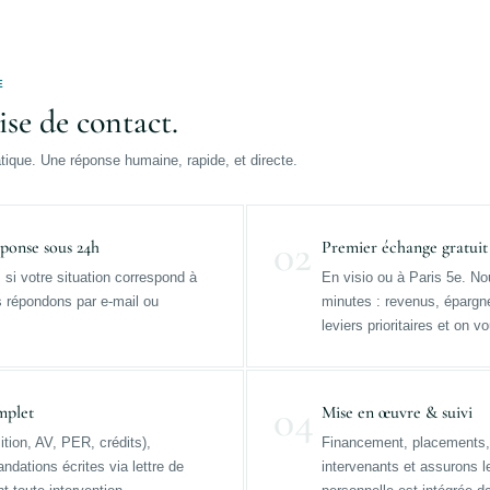
E
ise de contact.
ique. Une réponse humaine, rapide, et directe.
02
ponse sous 24h
Premier échange gratuit
si votre situation correspond à
En visio ou à Paris 5e. No
us répondons par e-mail ou
minutes : revenus, épargne
leviers prioritaires et on 
04
mplet
Mise en œuvre & suivi
tion, AV, PER, crédits),
Financement, placements, 
dations écrites via lettre de
intervenants et assurons l