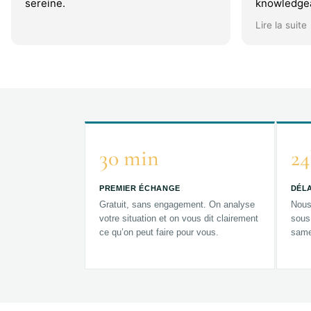
sereine.
knowledgea
explain eve
Lire la suite
making sur
point witho
What stood
driven app
was well-pr
thoughtfull
needs and 
entire proc
reassuring
30 min
24
PREMIER ÉCHANGE
DÉLA
Gratuit, sans engagement. On analyse
Nous
votre situation et on vous dit clairement
sous
ce qu’on peut faire pour vous.
same