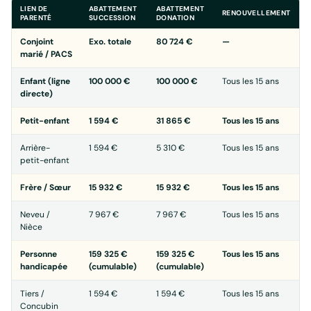
LIEN DE
ABATTEMENT
ABATTEMENT
RENOUVELLEMENT
PARENTÉ
SUCCESSION
DONATION
Conjoint
Exo. totale
80 724 €
—
marié / PACS
Enfant (ligne
100 000 €
100 000 €
Tous les 15 ans
directe)
Petit-enfant
1 594 €
31 865 €
Tous les 15 ans
Arrière-
1 594 €
5 310 €
Tous les 15 ans
petit-enfant
Frère / Sœur
15 932 €
15 932 €
Tous les 15 ans
Neveu /
7 967 €
7 967 €
Tous les 15 ans
Nièce
Personne
159 325 €
159 325 €
Tous les 15 ans
handicapée
(cumulable)
(cumulable)
Tiers /
1 594 €
1 594 €
Tous les 15 ans
Concubin