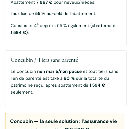
Abattement
7 967 €
pour neveux/nièces.
Taux fixe de
55 %
au-delà de l’abattement.
e
Cousins et 4
degré+ : 55 % également (abattement
1 594 €
).
Concubin / Tiers sans parenté
Le concubin
non marié/non pacsé
et tout tiers sans
lien de parenté est taxé à
60 %
sur la totalité du
patrimoine reçu, après abattement de
1 594 €
seulement.
Concubin — la seule solution :
l’
assurance vie