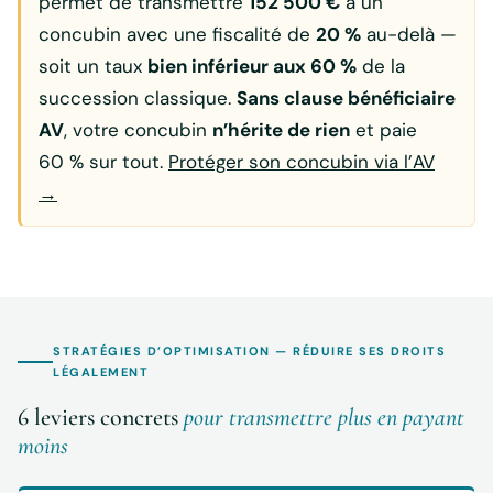
permet de transmettre
152 500 €
à un
concubin avec une fiscalité de
20 %
au-delà —
soit un taux
bien inférieur aux 60 %
de la
succession classique.
Sans clause bénéficiaire
AV
, votre concubin
n’hérite de rien
et paie
60 % sur tout.
Protéger son concubin via l’AV
→
STRATÉGIES D’OPTIMISATION — RÉDUIRE SES DROITS
LÉGALEMENT
6 leviers concrets
pour transmettre plus en payant
moins