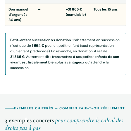
Don manuel
—
+31 865 €
Tous les 15 ans
d’argent (<
(cumulable)
80 ans)
Petit-enfant succession vs donation :
l’abattement en succession
n’est que de
1 594 €
pour un petit-enfant (sauf représentation
d’un enfant prédécédé). En revanche, en donation, il est de
31 865 €
. Autrement dit :
transmettre à ses petits-enfants de son
vivant est fiscalement bien plus avantageux
qu’attendre la
succession.
EXEMPLES CHIFFRÉS — COMBIEN PAIE-T-ON RÉELLEMENT
3 exemples concrets
pour comprendre le calcul des
droits pas à pas