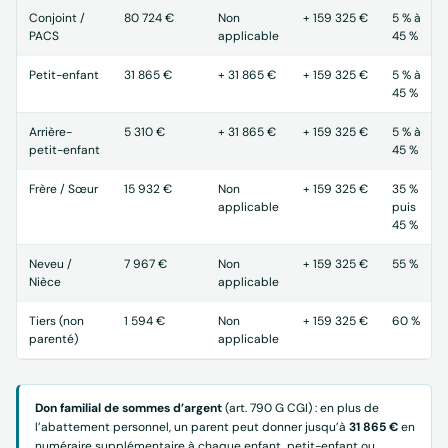
Conjoint /
80 724 €
Non
+ 159 325 €
5 % à
PACS
applicable
45 %
Petit-enfant
31 865 €
+ 31 865 €
+ 159 325 €
5 % à
45 %
Arrière-
5 310 €
+ 31 865 €
+ 159 325 €
5 % à
petit-enfant
45 %
Frère / Sœur
15 932 €
Non
+ 159 325 €
35 %
applicable
puis
45 %
Neveu /
7 967 €
Non
+ 159 325 €
55 %
Nièce
applicable
Tiers (non
1 594 €
Non
+ 159 325 €
60 %
parenté)
applicable
Don familial de sommes d’argent
(art. 790 G CGI) : en plus de
l’abattement personnel, un parent peut donner jusqu’à
31 865 €
en
numéraire supplémentaire à chaque enfant, petit-enfant ou