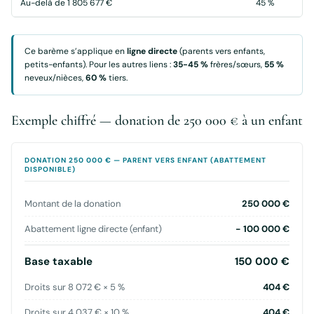
Au-delà de 1 805 677 €
45 %
Ce barème s’applique en
ligne directe
(parents vers enfants,
petits-enfants). Pour les autres liens :
35-45 %
frères/sœurs,
55 %
neveux/nièces,
60 %
tiers.
Exemple chiffré — donation de 250 000 € à un enfant
DONATION 250 000 € — PARENT VERS ENFANT (ABATTEMENT
DISPONIBLE)
Montant de la donation
250 000 €
Abattement ligne directe (enfant)
− 100 000 €
Base taxable
150 000 €
Droits sur 8 072 € × 5 %
404 €
Droits sur 4 037 € × 10 %
404 €