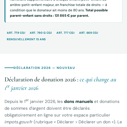
arrière-petit-enfant majeur, en franchise totale de droits — à
condition que le donateur ait moins de 80 ans.
Total possible
parent-enfant sans droits : 131 865 € par parent.
ART. 779 CGI
ART. 790 G CGI
ART. 777 CGI
ART. 669 CGI
RENOUVELLEMENT 15 ANS
DÉCLARATION 2026 — NOUVEAU
Déclaration de donation 2026 :
ce qui change au
er
1
janvier 2026
er
Depuis le 1
janvier 2026, les
dons manuels
et donations
de sommes d’argent doivent être déclarés
obligatoirement en ligne sur votre espace particulier
impots.gouv.fr
(rubrique « Déclarer > Déclarer un don »). Le