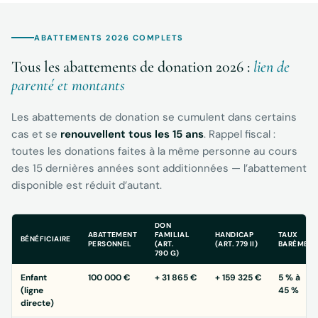
ABATTEMENTS 2026 COMPLETS
Tous les abattements de donation 2026 :
lien de
parenté et montants
Les abattements de donation se cumulent dans certains
cas et se
renouvellent tous les 15 ans
. Rappel fiscal :
toutes les donations faites à la même personne au cours
des 15 dernières années sont additionnées — l’abattement
disponible est réduit d’autant.
DON
ABATTEMENT
FAMILIAL
HANDICAP
TAUX
BÉNÉFICIAIRE
PERSONNEL
(ART.
(ART. 779 II)
BARÈME
790 G)
Enfant
100 000 €
+ 31 865 €
+ 159 325 €
5 % à
(ligne
45 %
directe)