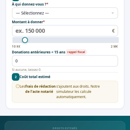
À qui donnez-vous ?
*
Montant à donner
*
€
10 K€
2 M€
Donations antérieures < 15 ans
rappel fiscal
Si aucune, laissez 0.
Coût total estimé
2
Les
frais de rédaction
s’ajoutent aux droits. Notre
de l’acte notarié
simulateur les calcule
automatiquement.
DROITS ESTIMÉS