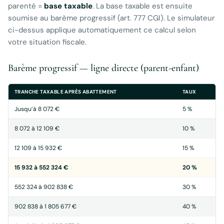
parenté =
base taxable
. La base taxable est ensuite
soumise au barème progressif (art. 777 CGI). Le simulateur
ci-dessus applique automatiquement ce calcul selon
votre situation fiscale.
Barème progressif — ligne directe (parent-enfant)
TRANCHE TAXABLE APRÈS ABATTEMENT
TAUX
Jusqu’à 8 072 €
5 %
8 072 à 12 109 €
10 %
12 109 à 15 932 €
15 %
15 932 à 552 324 €
20 %
552 324 à 902 838 €
30 %
902 838 à 1 805 677 €
40 %