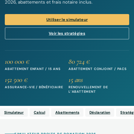
2026, abattements et frais notaire inclus.
Utiliser le simulateur
Voir les stratégies
100 000 €
80 724 €
ABATTEMENT ENFANT / 15 ANS
ABATTEMENT CONJOINT / PACS
152 500 €
15 ans
ASSURANCE-VIE / BÉNÉFICIAIRE
RENOUVELLEMENT DE
L’ABATTEMENT
Simulateur
Calcul
Abattements
Déclaration
Stratég
SIMULATEUR DROITS DE DONATION 2026