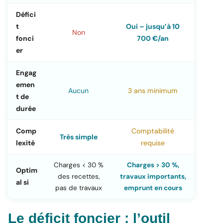
Défici
t
Oui – jusqu’à 10
Non
fonci
700 €/an
er
Engag
emen
Aucun
3 ans minimum
t de
durée
Comp
Comptabilité
Très simple
lexité
requise
Charges < 30 %
Charges > 30 %,
Optim
des recettes,
travaux importants,
al si
pas de travaux
emprunt en cours
Le déficit foncier : l’outil