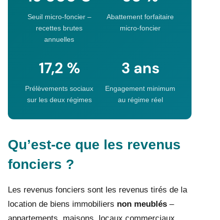
Seuil micro-foncier –
Abattement forfaitaire
recettes brutes
micro-foncier
annuelles
17,2 %
3 ans
Prélèvements sociaux
Engagement minimum
sur les deux régimes
au régime réel
Qu’est-ce que les revenus
fonciers ?
Les revenus fonciers sont les revenus tirés de la
location de biens immobiliers
non meublés
–
appartements, maisons, locaux commerciaux,