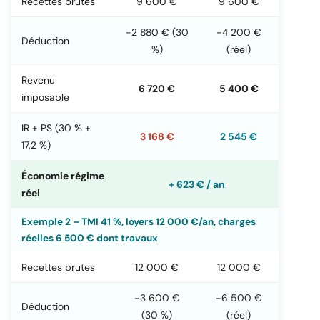
Recettes brutes
9 600 €
9 600 €
-2 880 € (30
-4 200 €
Déduction
%)
(réel)
Revenu
6 720 €
5 400 €
imposable
IR + PS (30 % +
3 168 €
2 545 €
17,2 %)
Économie régime
+ 623 € / an
réel
Exemple 2 – TMI 41 %, loyers 12 000 €/an, charges
réelles 6 500 € dont travaux
Recettes brutes
12 000 €
12 000 €
-3 600 €
-6 500 €
Déduction
(30 %)
(réel)