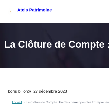
Aller
Ateis Patrimoine
au
contenu
Bilan patrimonial
Structuration patrimoniale
La Clôture de Compte 
Optimisation fiscale
boris billon
27 décembre 2023
Accueil
»
La Clôture de Compte : Un Cauchemar pour les Entrepreneu