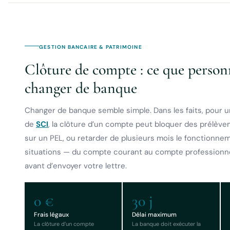
GESTION BANCAIRE & PATRIMOINE
Clôture de compte : ce que person
changer de banque
Changer de banque semble simple. Dans les faits, pour un
de
SCI
, la clôture d’un compte peut bloquer des prélèv
sur un PEL, ou retarder de plusieurs mois le fonctionnem
situations — du compte courant au compte professionnel
avant d’envoyer votre lettre.
0 €
30 j
Frais légaux
Délai maximum
La clôture d’un compte
La banque doit exécuter la