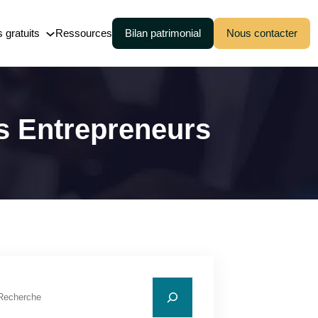
s gratuits
Ressources
Bilan patrimonial
Nous contacter
Cession (150-0 B ter)
Pacte Dutreil
s Entrepreneurs
Transmission de patrimoine