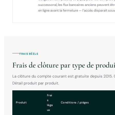
successoral, les flux bancaires anciens peuvent êt
en ligne avant la fermeture — l’accès disparait souv
FRAIS RÉELS
Frais de clôture par type de produit
La clôture du compte courant est gratuite depuis 2015. C
Détail produit par produit.
Frai
s
Produit
Conditions / pièges
léga
ux