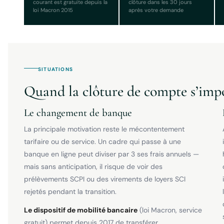
courant est gratuite depuis la
clôture dans les 30 jours
loi Macron 2015
après votre demande
SITUATIONS
Quand la clôture de compte s’imp
Le changement de banque
La principale motivation reste le mécontentement
tarifaire ou de service. Un cadre qui passe à une
banque en ligne peut diviser par 3 ses frais annuels —
mais sans anticipation, il risque de voir des
prélèvements SCPI ou des virements de loyers SCI
rejetés pendant la transition.
Le dispositif de mobilité bancaire
(loi Macron, service
gratuit) permet depuis 2017 de transférer