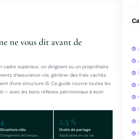
c
h
Ca
e
r
ne ne vous dit avant de
c
h
e
 cadre supérieur, un dirigeant ou un propriétaire
r
ements d’assurance-vie, générer des frais cachés
ent d’une structure IS. Ce guide couvre toutes les
 — avec les bons réflexes patrimoniaux à avoir
4
2,5 %
Situations clés
Droits de partage
Changement de banque,
Applicables en cas de