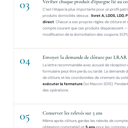
03
Vérifier chaque produit d’épargne lié au c
C’est l’étape la plus importante pour un profil patr
produits domiciliés dessus :
livret A, LDDS, LDD,
direct
. Chacun a ses propres règles de clôture et 
compte courant que ces produits disparaissent — m
modification de la domiciliation des coupons SCPI,
04
Envoyer la demande de clôture par LRAR
La lettre recommandée avec accusé de réception e
formulaire peut être perdu ou tardé. La demande d
de clôture, et les coordonnées de virement du sold
exécuter la fermeture
(loi Macron 2015). Pendant 
des opérations.
05
Conserver les relevés sur 5 ans
Même après clôture, gardez les relevés de compt
obligation comptable) et
5 ans
pour les comptes pe