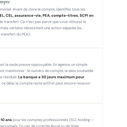
ompte
imonial. Avant de clore le compte, identifiez tous les
 PEL, CEL, assurance-vie, PEA, compte-titres, SCPI en
de transfert. Ce n’est pas parce que vous clôturez le
ais certains nécessitent une action séparée (ex. :
 transfert du PEA).
st la seule preuve opposçable. En agence, un simple
oit mentionner : le numéro de compte, la date souhaitée
e résiduel.
La banque a 30 jours maximum pour
ce délai, le compte reste actif et peut encore recevoir
e
10 ans
pour les comptes professionnels (SCI, holding —
rsonnels. En cas de contrôle fiscal ou de litige