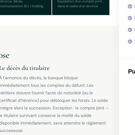
divorce, décès,
liquidation d’un compte joint
restructuration SCI / holding
dans le cadre d’un divorce
ose
Le décès du titulaire
Pu
À l’annonce du décès, la banque bloque
immédiatement tous les comptes du défunt. Les
héritiers doivent fournir l’acte de notoriété (ou le
certificat d’hérence) pour débloquer les fonds. Le solde
intègre alors la succession. Exception : le compte joint —
le titulaire survivant conserve la moitié du solde
disponible immédiatement, sans attendre le règlement
successoral.